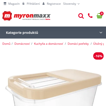
Magazín
Přihlášení
Registrace
Slovensky
0
Kategorie produktů
Domů
Domácnosť
Kuchyňa a domácnosť
Domácí potřeby
Úložný pr
-16%