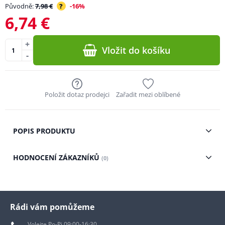
Původně:
7,98 €
?
-16%
6,74 €
+
Vložit do košíku
-
Položit dotaz prodejci
Zařadit mezi oblíbené
POPIS PRODUKTU
HODNOCENÍ ZÁKAZNÍKŮ
(0)
Rádi vám pomůžeme
Volejte Po-Pi 09:00-16:30