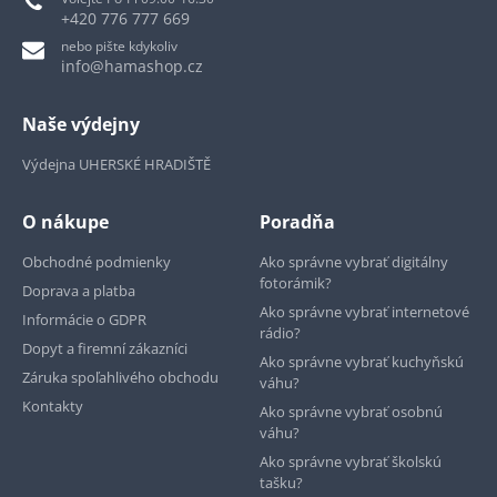
+420 776 777 669
nebo pište kdykoliv
info@hamashop.cz
Naše výdejny
Výdejna UHERSKÉ HRADIŠTĚ
O nákupe
Poradňa
Obchodné podmienky
Ako správne vybrať digitálny
fotorámik?
Doprava a platba
Ako správne vybrať internetové
Informácie o GDPR
rádio?
Dopyt a firemní zákazníci
Ako správne vybrať kuchyňskú
Záruka spoľahlivého obchodu
váhu?
Kontakty
Ako správne vybrať osobnú
váhu?
Ako správne vybrať školskú
tašku?