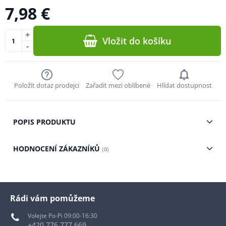
7,98 €
+
Vložit do košíku
-
Položit dotaz prodejci
Zařadit mezi oblíbené
Hlídat dostupnost
POPIS PRODUKTU
HODNOCENÍ ZÁKAZNÍKŮ
(0)
Rádi vám pomůžeme
Volejte Po-Pi 09:00-16:30
+420 776 777 669