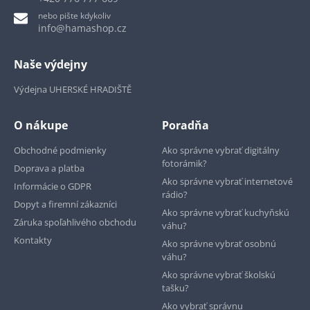
nebo pište kdykoliv
info@hamashop.cz
Naše výdejny
Výdejna UHERSKÉ HRADIŠTĚ
O nákupe
Poradňa
Obchodné podmienky
Ako správne vybrať digitálny
fotorámik?
Doprava a platba
Ako správne vybrať internetové
Informácie o GDPR
rádio?
Dopyt a firemní zákazníci
Ako správne vybrať kuchyňskú
Záruka spoľahlivého obchodu
váhu?
Kontakty
Ako správne vybrať osobnú
váhu?
Ako správne vybrať školskú
tašku?
Ako vybrať správnu