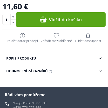
11,60 €
+
Vložit do košíku
-
Položit dotaz prodejci
Zařadit mezi oblíbené
Hlídat dostupnost
POPIS PRODUKTU
HODNOCENÍ ZÁKAZNÍKŮ
(0)
Rádi vám pomůžeme
Volejte Po-Pi 09:00-16:30
+420 776 777 669