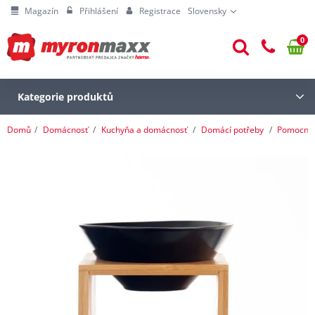
Magazín
Přihlášení
Registrace
Slovensky
0
Kategorie produktů
Domů
Domácnosť
Kuchyňa a domácnosť
Domácí potřeby
Pomocníc