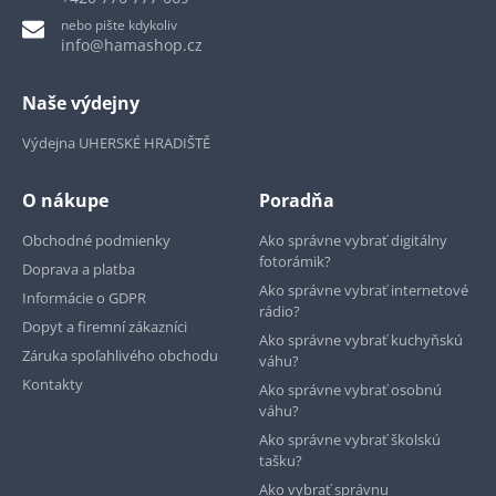
nebo pište kdykoliv
info@hamashop.cz
Naše výdejny
Výdejna UHERSKÉ HRADIŠTĚ
O nákupe
Poradňa
Obchodné podmienky
Ako správne vybrať digitálny
fotorámik?
Doprava a platba
Ako správne vybrať internetové
Informácie o GDPR
rádio?
Dopyt a firemní zákazníci
Ako správne vybrať kuchyňskú
Záruka spoľahlivého obchodu
váhu?
Kontakty
Ako správne vybrať osobnú
váhu?
Ako správne vybrať školskú
tašku?
Ako vybrať správnu